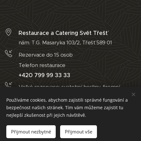
Restaurace a Catering Svět Třešť
nám. T.G. Masaryka 103/2, Třešť 589 01
Rezervace do 15 osob
Telefon restaurace
+420 799 99 33 33
Velké rezervace: svatební hostiny, firemní
večírky, srazy, rauty, catering, atd.
Používáme cookies, abychom zajistili správné fungování a
Michal Daněk (Majitel)
bezpečnost našich stránek. Tím vám můžeme zajistit tu
nejlepší zkušenost při jejich návštěvě.
+420 608 41 18 18
Úterý - Čtvrtek:
10:00 - 22:00
Přijmout nezbytné
Přijmout vše
Pátek:
10
:00 - 24:00