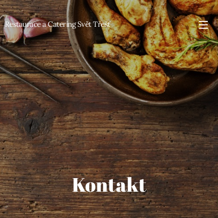
Restaurace a Catering Svět Třešť
Kontakt